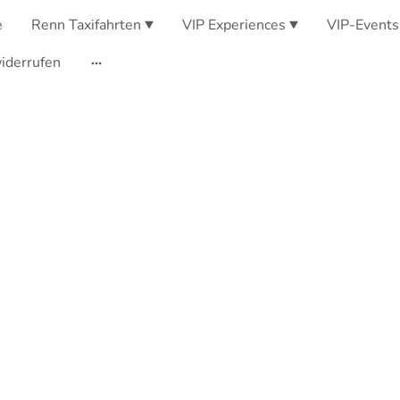
e
Renn Taxifahrten
VIP Experiences
VIP-Events
iderrufen