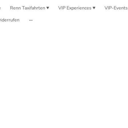
e
Renn Taxifahrten
VIP Experiences
VIP-Events
iderrufen