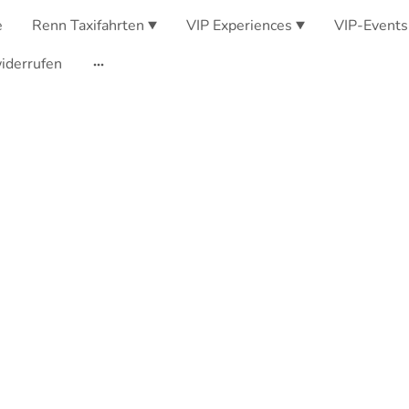
e
Renn Taxifahrten
VIP Experiences
VIP-Events
iderrufen